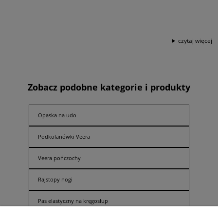
czytaj więcej
Zobacz podobne kategorie i produkty
Opaska na udo
Podkolanówki Veera
Veera pończochy
Rajstopy nogi
Pas elastyczny na kręgosłup