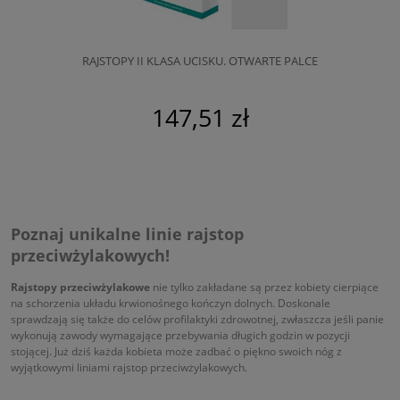
RAJSTOPY II KLASA UCISKU. OTWARTE PALCE
147,51 zł
Poznaj unikalne linie rajstop
przeciwżylakowych!
Rajstopy przeciwżylakowe
nie tylko zakładane są przez kobiety cierpiące
na schorzenia układu krwionośnego kończyn dolnych. Doskonale
sprawdzają się także do celów profilaktyki zdrowotnej, zwłaszcza jeśli panie
wykonują zawody wymagające przebywania długich godzin w pozycji
stojącej. Już dziś każda kobieta może zadbać o piękno swoich nóg z
wyjątkowymi liniami rajstop przeciwżylakowych.