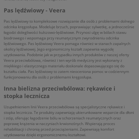
Pas lędźwiowy - Veera
Pas lędźwiowy to kompleksowe rozwiązanie dla osób z problemami dolnego
odcinka kręgosłupa. Modeluje brzuch, poprawiając sylwetkę, a jednocześnie
łagodzi dolegliwości kulszowo-lędźwiowe. Przynosi ulgę w bólach stawu
biodrowego i wspomaga przy reumatycznym zwyrodnieniu odcinka
lędźwiowego. Pas lędźwiowy Veera pomaga również w stanach zapalnych
okolicy lędźwiowej. Jego ergonomiczny kształt zapewnia wygodę
użytkowania. Podobnie jak w przypadku innych produktów z naszej oferty
Veera przeciwbólowa, również i ten wyrób medyczny jest wykonany z
miękkiego i elastycznego materiału doskonale dopasowującego się do
kształtu ciała. Pas lędźwiowy to zatem nieoceniona pomoc w codziennym
funkcjonowaniu dla osób z problemami kręgosłupa.
Inna bielizna przeciwbólowa: rękawice i
stopka lecznicza
Uzupełnieniem linii Veera przeciwbólowa są specjalistyczne rękawice i
stopka lecznicza. Te produkty zapewniają ukierunkowane wsparcie dla dłoni
i stóp, oferując łagodzenie bólu w schorzeniach reumatycznych oraz
poprawę krążenia w naczyniach krwionośnych. Wspierają proces
rehabilitacji i chronią przed przeciążeniami. Zapewniają komfort
użytkowania dzięki ergonomicznemu kształtowi.