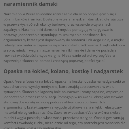
naramiennik damski
Naramienniki Veera to idealne rozwiązanie dla osób borykających się z
bólami barków i ramion. Dostępne w wersji męskiej i damskiej, oferują ulgę
w przewlekłych bólach okolicy barkowej oraz wsparcie przy stanach
zapalnych. Naramienniki damskie i męskie pomagają w korygowaniu
postawy, jednocześnie stymulując mikrokrążenie podskórne. Ich
ergonomiczny kształt jest dopasowany do anatomii ludzkiego ciała, a miękki
i elastyczny materiał zapewnia wysoki komfort użytkowania. Dzięki włóknom
srebra, miedzi i węgla, nasze naramienniki męskie i damskie posiadają
również właściwości antybakteryjne. Niezależnie od płci wyroby Veera
zapewniają skuteczną pomoc i znaczącą poprawę jakości życia!
Opaska na łokieć, kolano, kostkę i nadgarstek
Opaski Veera (opaska na łokieć, opaska na kostkę, opaska na nadgarstek) to
wszechstronne wyroby medyczne, które znajdą zastosowanie w wielu
sytuacjach. Skutecznie łagodzą bóle pourazowe i stany zapalne, wspierając
jednocześnie proces rehabilitacji. Pomagają w usuwaniu obrzęków stawów i
stanowią doskonałą ochronę podczas aktywności sportowej. Ich
ergonomiczny kształt zapewnia wygodę użytkowania, a miękki i elastyczny
materiał nie ogranicza ruchów. Zawarte w opaskach Veera włókna srebra,
miedzi i węgla posiadają właściwości przeciwbakteryjne. Opaski gwarantują
komfort i swobodę ruchu, niezależnie od tego, czy potrzebujesz wsparcia dla
łokcia, kolana, kostki czy nadgarstka.