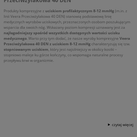
Produkty kompresyjne z
uciskiem profilaktycznym 8-12 mmHg
(m.in. z
linii Veera Przeciwżylakowa 40 DEN) stanowią podstawową linię
medycznych wyrobów uciskowych, przeznaczonych osobom poszukującym
wsparcia dla swoich nóg. Wskazany poziom kompresji uznawany jest za
najłagodniejszy spośród wszystkich dostępnych wartości ucisku
medycznego
. Warto przy tym dodać, że nasze wyroby kompresyjne
Veera
Przeciwżylakowa 40 DEN z uciskiem 8-12 mmHg
charakteryzują się tzw.
stopniowanym uciskiem
, który jest najsilniejszy w okolicy kostki –
stopniowo maleje ku górze kończyny, co wspomaga naturalne procesy
przepływu krwi w organizmie.
czytaj więcej