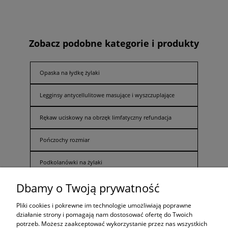
Zobacz podobne kategorie i produkty
Opaska na łydkę żylaki
Legginsy antycellulitowe masujące i wyszczuplające
Rękaw uciskowy na obrzęk limfatyczny refundacja
Pończochy rozmiar
Podkolanówki na żylaki
Dbamy o Twoją prywatność
Opaska kompresyjna na udo
Pliki cookies i pokrewne im technologie umożliwiają poprawne
działanie strony i pomagają nam dostosować ofertę do Twoich
potrzeb. Możesz zaakceptować wykorzystanie przez nas wszystkich