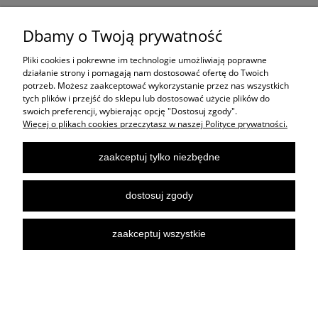
ZAKUPY
Dbamy o Twoją prywatność
Pliki cookies i pokrewne im technologie umożliwiają poprawne
POMOC
działanie strony i pomagają nam dostosować ofertę do Twoich
potrzeb. Możesz zaakceptować wykorzystanie przez nas wszystkich
tych plików i przejść do sklepu lub dostosować użycie plików do
swoich preferencji, wybierając opcję "Dostosuj zgody".
MOJE KONTO
Więcej o plikach cookies przeczytasz w naszej Polityce prywatności.
INFORMACJE
zaakceptuj tylko niezbędne
dostosuj zgody
pokaż pełną wersję strony
zaakceptuj wszystkie
Sklep internetowy Shoper.pl