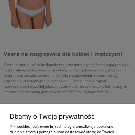
Veera na rozgrzewkę dla kobiet i mężczyzn!
Veera to marka, która doskonale rozumie potrzeby osób zmagających się z
różnorodnymi dolegliwościami bólowymi. Nasza linia produktów Veera na
rozgrzewkę została stworzona z myślą o zapewnieniu skutecznej ulgi i
wsparcia w codziennym funkcjonowaniu. Dzięki innowacyjnym
rozwiązaniom i wysokiej jakości materiałom, nasze produkty kompresyjne
stanowią nieocenioną pomoc w walce z bólem i dyskomfortem.
czytaj więcej
Dbamy o Twoją prywatność
Pliki cookies i pokrewne im technologie umożliwiają poprawne
działanie strony i pomagają nam dostosować ofertę do Twoich