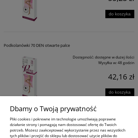
do koszyka
Podkolanówki 70 DEN otwarte palce
Dostępność:
dostępne w dużej ilości
Wysyłka w:
48 godzin
42,16 zł
do koszyka
Dbamy o Twoją prywatność
Pliki cookies i pokrewne im technologie umożliwiają poprawne
działanie strony i pomagają nam dostosować ofertę do Twoich
potrzeb. Możesz zaakceptować wykorzystanie przez nas wszystkich
ZAKUPY
tych plików i przejść do sklepu lub dostosować użycie plików do