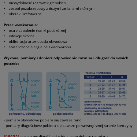
• niewydolność zastawek głębokich
• zespół pozakrzepowy z dużymi zmianami skórnymi
• obrzęki limfatyczne
Przeciwwskazania:
• ostre zapalenie tkanki podskórnej
• infekcje skórne
• obliteracja arteriopatia obwodowa
• stwierdzona alergia na skład wyrobu
Wykonaj pomiary i dobierz odpowiednio rozmiar i długość do swoich
potrzeb:
- pomiary obwodowe pobiera się zawsze rano
- pomiary długościowe pobiera się zawsze po wewnętrznej stronie kończyny
UWAGA!
istnieje możliwość indywidualnego doboru rozmiaru.