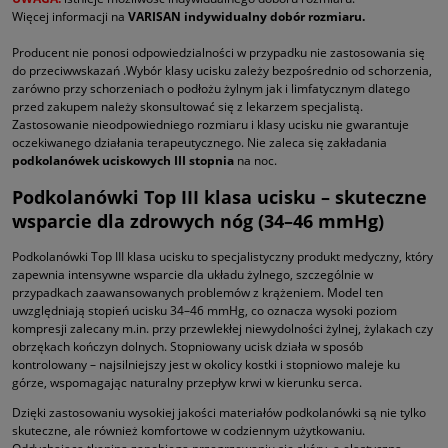
Więcej informacji na
VARISAN indywidualny dobór rozmiaru.
Producent nie ponosi odpowiedzialności w przypadku nie zastosowania się
do przeciwwskazań .Wybór klasy ucisku zależy bezpośrednio od schorzenia,
zarówno przy schorzeniach o podłożu żylnym jak i limfatycznym dlatego
przed zakupem należy skonsultować się z lekarzem specjalistą.
Zastosowanie nieodpowiedniego rozmiaru i klasy ucisku nie gwarantuje
oczekiwanego działania terapeutycznego. Nie zaleca się zakładania
podkolanówek uciskowych III stopnia
na noc.
Podkolanówki Top III klasa ucisku – skuteczne
wsparcie dla zdrowych nóg (34–46 mmHg)
Podkolanówki Top III klasa ucisku to specjalistyczny produkt medyczny, który
zapewnia intensywne wsparcie dla układu żylnego, szczególnie w
przypadkach zaawansowanych problemów z krążeniem. Model ten
uwzględniają stopień ucisku 34–46 mmHg, co oznacza wysoki poziom
kompresji zalecany m.in. przy przewlekłej niewydolności żylnej, żylakach czy
obrzękach kończyn dolnych. Stopniowany ucisk działa w sposób
kontrolowany – najsilniejszy jest w okolicy kostki i stopniowo maleje ku
górze, wspomagając naturalny przepływ krwi w kierunku serca.
Dzięki zastosowaniu wysokiej jakości materiałów podkolanówki są nie tylko
skuteczne, ale również komfortowe w codziennym użytkowaniu.