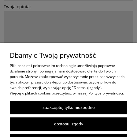
Twoja opinia:
wyślij
Dbamy o Twoją prywatność
Pliki cookies i pokrewne im technologie umożliwiają poprawne
działanie strony i pomagają nam dostosować ofertę do Twoich
potrzeb. Możesz zaakceptować wykorzystanie przez nas wszystkich
ZAKUPY
tych plików i przejść do sklepu lub dostosować użycie plików do
swoich preferencji, wybierając opcję "Dostosuj zgody".
Więcej o plikach cookies przeczytasz w naszej Polityce prywatności.
POMOC
zaakceptuj tylko niezbędne
MOJE KONTO
dostosuj zgody