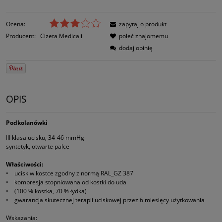
Ocena:
zapytaj o produkt
Producent:
Cizeta Medicali
poleć znajomemu
dodaj opinię
OPIS
Podkolanówki
III klasa ucisku, 34-46 mmHg
syntetyk, otwarte palce
Właściwości:
• ucisk w kostce zgodny z normą RAL_GZ 387
• kompresja stopniowana od kostki do uda
• (100 % kostka, 70 % łydka)
• gwarancja skutecznej terapii uciskowej przez 6 miesięcy użytkowania
Wskazania: