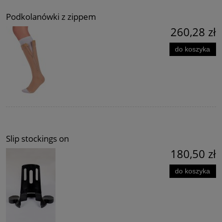
Podkolanówki z zippem
260,28 zł
do koszyka
Slip stockings on
180,50 zł
do koszyka