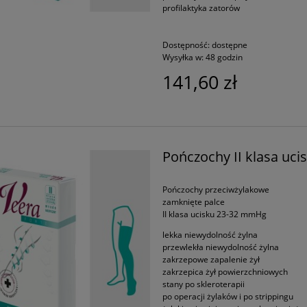
profilaktyka zatorów
Dostępność:
dostępne
Wysyłka w:
48 godzin
141,60 zł
Pończochy II klasa uci
Pończochy przeciwżylakowe
zamknięte palce
II klasa ucisku 23-32 mmHg
lekka niewydolność żylna
przewlekła niewydolność żylna
zakrzepowe zapalenie żył
zakrzepica żył powierzchniowych
stany po skleroterapii
po operacji żylaków i po strippingu