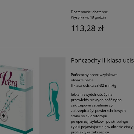
Dostępność:
dostępne
Wysyłka w:
48 godzin
113,28 zł
Pończochy II klasa uci
Pończochy przeciwżylakowe
otwarte palce
II klasa ucisku 23-32 mmHg
lekka niewydolność żylna
przewlekła niewydolność żylna
zakrzepowe zapalenie żył
zakrzepica żył powierzchniowych
stany po skleroterapii
po operacji żylaków i po strippingu
żylaki pojawiające się w okresie ciąży
profilaktyka zakrzepicy