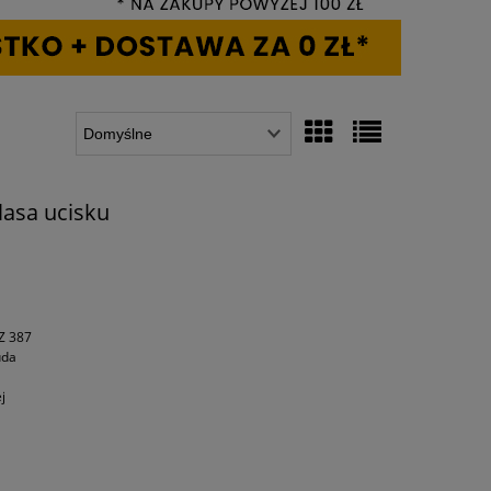
lasa ucisku
Z 387
uda
j