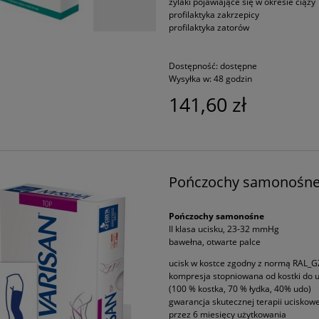
żylaki pojawiające się w okresie ciąży
profilaktyka zakrzepicy
profilaktyka zatorów
Dostępność:
dostępne
Wysyłka w:
48 godzin
141,60 zł
Pończochy samonośne T
Pończochy samonośne
II klasa ucisku, 23-32 mmHg
bawełna, otwarte palce
ucisk w kostce zgodny z normą RAL_G
kompresja stopniowana od kostki do 
(100 % kostka, 70 % łydka, 40% udo)
gwarancja skutecznej terapii uciskowe
przez 6 miesięcy użytkowania