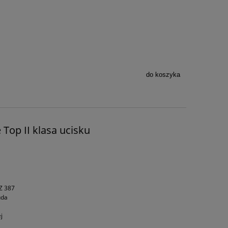
do koszyka
op II klasa ucisku
Z 387
uda
j