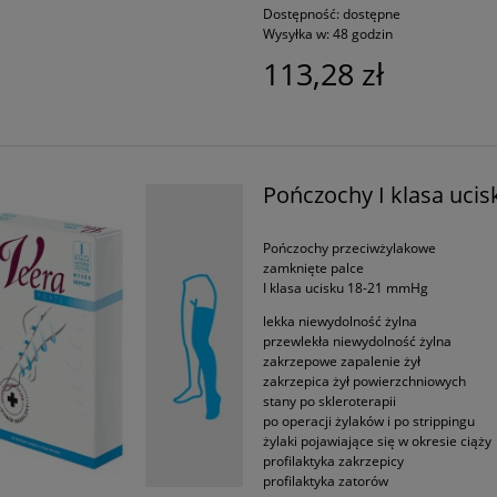
Dostępność:
dostępne
Wysyłka w:
48 godzin
113,28 zł
Pończochy I klasa ucis
Pończochy przeciwżylakowe
zamknięte palce
I klasa ucisku 18-21 mmHg
lekka niewydolność żylna
przewlekła niewydolność żylna
zakrzepowe zapalenie żył
zakrzepica żył powierzchniowych
stany po skleroterapii
po operacji żylaków i po strippingu
żylaki pojawiające się w okresie ciąży
profilaktyka zakrzepicy
profilaktyka zatorów