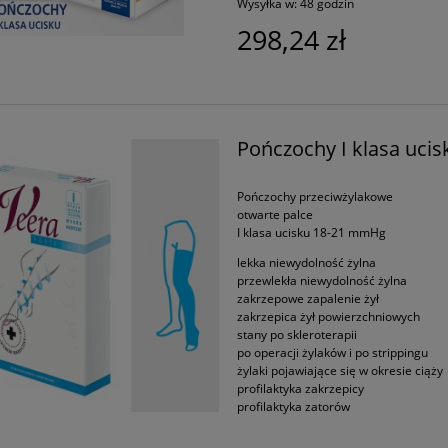
Wysyłka w:
48 godzin
298,24 zł
Pończochy I klasa ucis
Pończochy przeciwżylakowe
otwarte palce
I klasa ucisku 18-21 mmHg
lekka niewydolność żylna
przewlekła niewydolność żylna
zakrzepowe zapalenie żył
zakrzepica żył powierzchniowych
stany po skleroterapii
po operacji żylaków i po strippingu
żylaki pojawiające się w okresie ciąży
profilaktyka zakrzepicy
profilaktyka zatorów